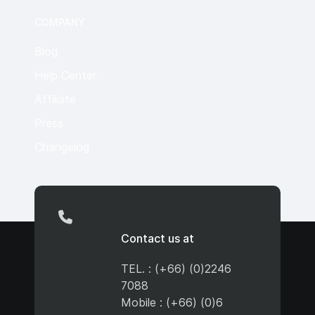
COMPANY
Blog
Help Center
Affiliate
Press
Changelog
Contact us at
TEL. : (+66) (0)2246
7088
Mobile : (+66) (0)6