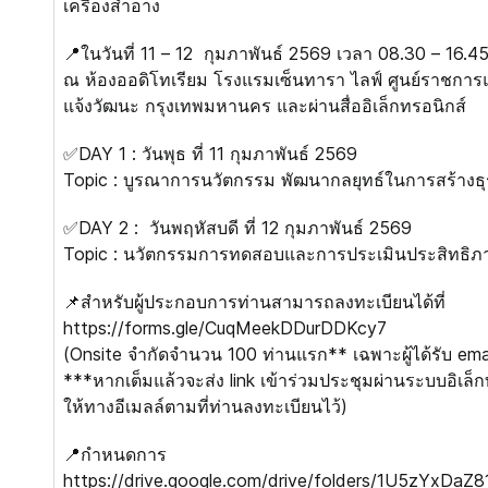
เครื่องสำอาง
📍ในวันที่ 11 – 12 กุมภาพันธ์ 2569 เวลา 08.30 – 16.45
ณ ห้องออดิโทเรียม โรงแรมเซ็นทารา ไลฟ์ ศูนย์ราชกา
แจ้งวัฒนะ กรุงเทพมหานคร และผ่านสื่ออิเล็กทรอนิกส์
✅DAY 1 : วันพุธ ที่ 11 กุมภาพันธ์ 2569
Topic : บูรณาการนวัตกรรม พัฒนากลยุทธ์ในการสร้างธุ
✅DAY 2 : วันพฤหัสบดี ที่ 12 กุมภาพันธ์ 2569
Topic : นวัตกรรมการทดสอบและการประเมินประสิทธิภา
📌สำหรับผู้ประกอบการท่านสามารถลงทะเบียนได้ที่
https://forms.gle/CuqMeekDDurDDKcy7
(Onsite จำกัดจำนวน 100 ท่านแรก** เฉพาะผู้ได้รับ email
***หากเต็มแล้วจะส่ง link เข้าร่วมประชุมผ่านระบบอิเล
ให้ทางอีเมลล์ตามที่ท่านลงทะเบียนไว้)
📍กำหนดการ
https://drive.google.com/drive/folders/1U5zYxDaZ