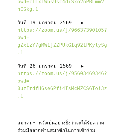
pwd=cTLx
1
Wbs
9
sc
4
diSxo
2
nPBLmmV
hCSkg.
1
วันที่
19
มกราคม
2569
▶️
https://zoom.us/j/
96637390105?
pwd=
gZxizY7gMW1jZZPUkGIq921PKylySg
.1
วันที่
26
มกราคม
2569
▶️
https://zoom.us/j/
95603469346?
pwd=
0uzFtdfH6se6Pfi4IsMcMZCS6Toi3z
.1
สมาคมฯ หวังเป็นอย่างยิ่งว่าจะได้รั
บความ
ร่วมมือจากท่านสมาชิ
กในการเข้าร่วม